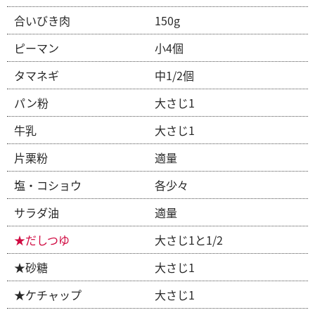
合いびき肉
150g
ピーマン
小4個
タマネギ
中1/2個
パン粉
大さじ1
牛乳
大さじ1
片栗粉
適量
塩・コショウ
各少々
サラダ油
適量
★だしつゆ
大さじ1と1/2
★砂糖
大さじ1
★ケチャップ
大さじ1